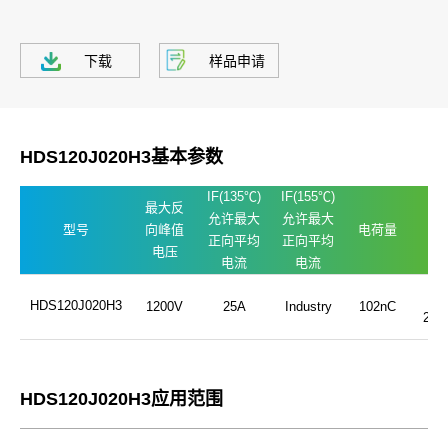
下载
样品申请
HDS120J020H3基本参数
IF(135℃)
IF(155℃)
最大反
允许最大
允许最大
型号
向峰值
电荷量
封
正向平均
正向平均
电压
电流
电流
TO
HDS120J020H3
1200V
25A
Industry
102nC
247
HDS120J020H3应用范围