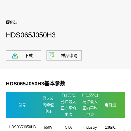
碳化硅
HDS065J050H3
下载
样品申请
HDS065J050H3基本参数
IF(135℃)
IF(155℃)
最大反
允许最大
允许最大
型号
向峰值
电荷量
封
正向平均
正向平均
电压
电流
电流
TO
HDS065J050H3
650V
57A
Industry
138nC
247