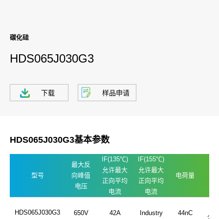
碳化硅
HDS065J030G3
下载
样品申请
HDS065J030G3基本参数
IF(135℃)
IF(155℃)
最大反
允许最大
允许最大
型号
向峰值
电荷量
封
正向平均
正向平均
电压
电流
电流
TO
HDS065J030G3
650V
42A
Industry
44nC
247