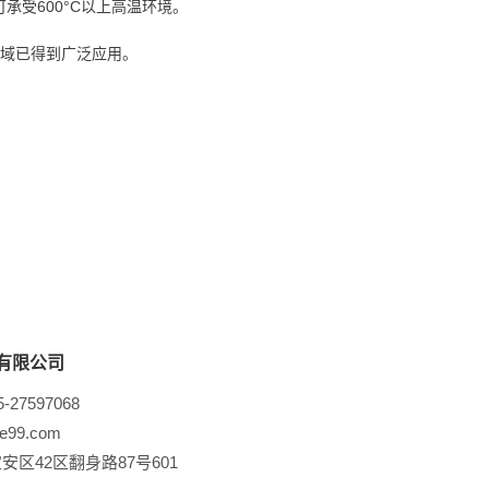
可承受600°C以上高温环境。
领域已得到广泛应用。
有限公司
-27597068
e99.com
区42区翻身路87号601