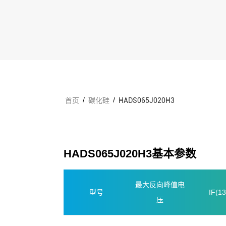
/
/
首页
碳化硅
HADS065J020H3
HADS065J020H3基本参数
最大反向峰值电
型号
IF(
压