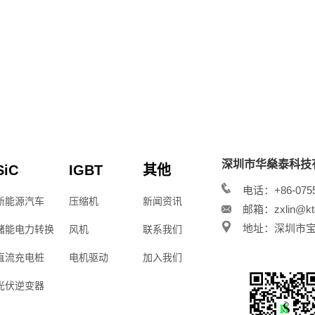
深圳市华燊泰科技
SiC
IGBT
其他
电话：+86-0755
新能源汽车
压缩机
新闻资讯
邮箱：zxlin@kt
地址：深圳市宝安
储能电力转换
风机
联系我们
直流充电桩
电机驱动
加入我们
光伏逆变器