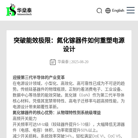
English
突破能效极限：氮化镓器件如何重塑电源
设计
华燊泰 | 2025-08-20
迎接第三代半导体的产业变革
在电源设计领域，小型化、高效化、高可靠性已成为不可逆的趋
势。传统硅基器件的物理瓶颈，正制约着消费电子、工业设备、
数据中心等场景的能效突破。氮化镓（GaN）作为第三代半导体
核心材料，凭借其宽禁带特性、高电子迁移率与超高频性能，为
电源设计带来颠覆性革新。
氮化镓器件的核心优势：从物理特性到系统级增益
高频开关能力
开关频率可达MHz级（较硅器件提升5-10倍），大幅降低无源器
件（电感、电容）体积，功率密度提升50%以上。
减少开关损耗，系统效率突破94%，轻松满足DoE VI、CoC V5、