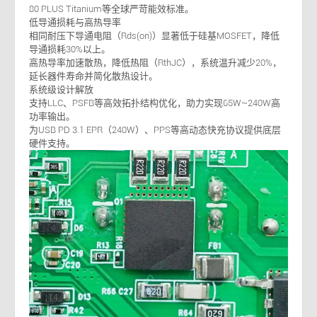
80 PLUS Titanium等全球严苛能效标准。
低导通损耗与高热导率
相同耐压下导通电阻（Rds(on)）显著低于硅基MOSFET，降低
导通损耗30%以上。
高热导率加速散热，降低热阻（RthJC），系统温升减少20%，
延长器件寿命并简化散热设计。
系统级设计解放
支持LLC、PSFB等高效拓扑结构优化，助力实现65W~240W高
功率输出。
为USB PD 3.1 EPR（240W）、PPS等高动态快充协议提供底层
硬件支持。