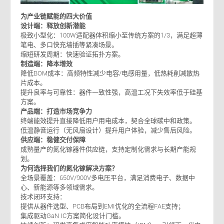
为产业链赋能的四大价值
设计端：释放创新潜能
极致小型化：100W适配器体积缩小至传统方案的1/3，满足超薄
笔电、多口快充墙插等紧凑场景。
缩短研发周期：快速验证拓扑方案。
制造端：降本增效
降低BOM成本：高频特性减少电容/电感用量，低热耗削减散热
片成本。
提升良率与可靠性：器件一致性强，高温工况下失效率低于硅基
方案。
产品端：打造市场
竞争力
终端能效提升直接降低用户用电成本，契合全球碳中和政策。
低温静音运行（无风扇设计）提升用户体验，减少售后风险。
供应端：稳健交付保障
成熟量产的氮化镓器件供应链，支持定制化需求与长期产能规
划。
为何选择我们的氮化镓解决方案？
全场景覆盖：650V/900V多电压平台，满足消费电子、数据中
心、新能源等多领域需求。
技术闭环支持：
提供从器件选型、PCB布局到EMI优化的全流程FAE支持；
集成驱动GaN IC方案简化设计门槛。